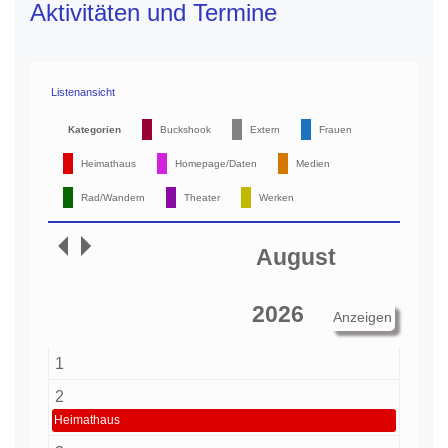
Aktivitäten und Termine
Listenansicht
Kategorien
Buckshook
Extern
Frauen
Heimathaus
Homepage/Daten
Medien
Rad/Wandern
Theater
Werken
1
2
Heimathaus