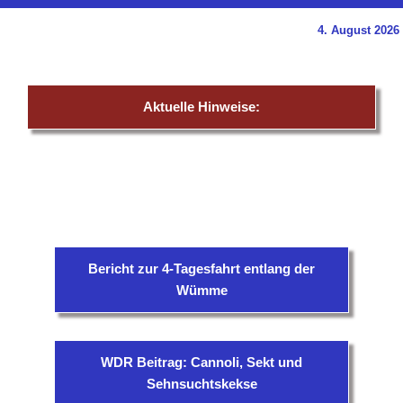
4. August 2026
Aktuelle Hinweise:
Bericht zur 4-Tagesfahrt entlang der
Wümme
WDR Beitrag: Cannoli, Sekt und
Sehnsuchtskekse