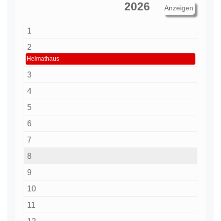
1
2
Heimathaus
3
4
5
6
7
8
9
10
11