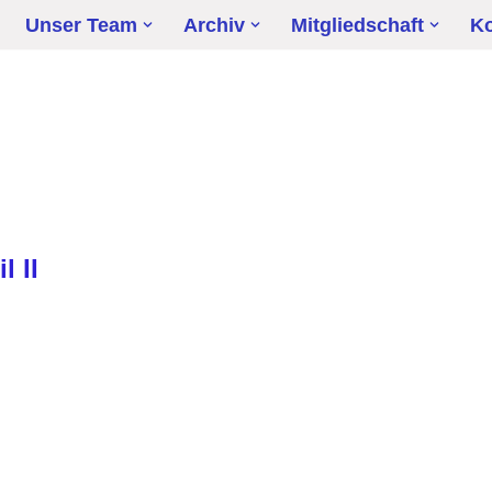
Unser Team
Archiv
Mitgliedschaft
Ko
l II