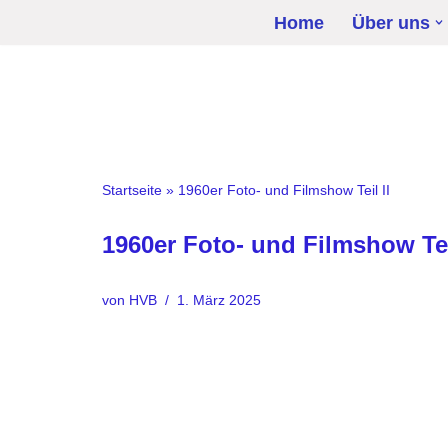
Home
Über uns
Zum
Inhalt
springen
Startseite
»
1960er Foto- und Filmshow Teil II
1960er Foto- und Filmshow Tei
von
HVB
1. März 2025