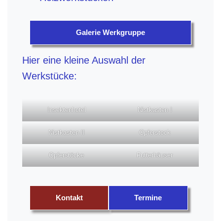
Galerie Werkgruppe
Hier eine kleine Auswahl der
Werkstücke:
Insektenhotel
Nistkasten I
Nistkasten II
Opferstock
Opferstöcke
Futterhäuser
Kontakt
Termine