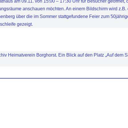
haus am 09.11. von 15:00 – 17:30 Uhr für Besucher geöffnet, d
ungsräume anschauen möchten. An einem Bildschirm wird z.B. 
nenberg über die im Sommer stattgefundene Feier zum 50jährig
schleife gezeigt.
hiv Heimatverein Borghorst. Ein Blick auf den Platz „Auf dem S