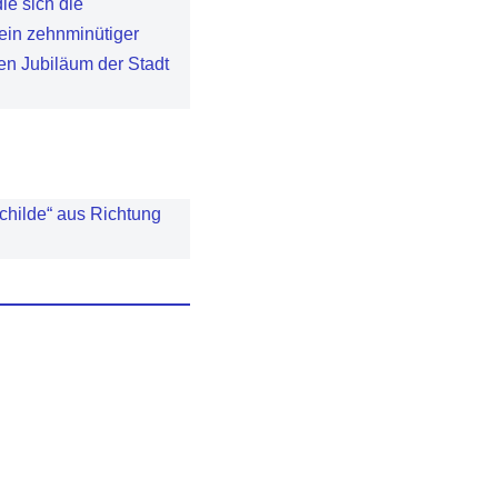
ie sich die
ein zehnminütiger
en Jubiläum der Stadt
childe“ aus Richtung