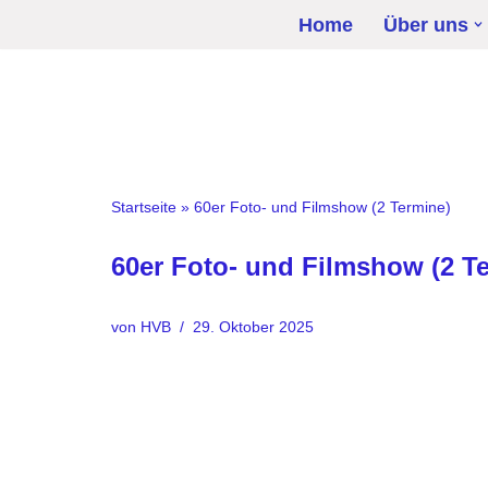
Home
Über uns
Zum
Inhalt
springen
Startseite
»
60er Foto- und Filmshow (2 Termine)
60er Foto- und Filmshow (2 T
von
HVB
29. Oktober 2025