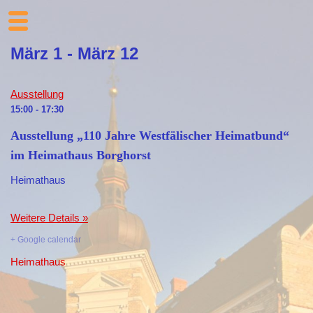
Zum
März 1 - März 12
Inhalt
springen
Ausstellung
15:00 - 17:30
Ausstellung „110 Jahre Westfälischer Heimatbund“
im Heimathaus Borghorst
Heimathaus
Weitere Details »
+ Google calendar
Heimathaus