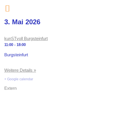
Zum
3. Mai 2026
Inhalt
springen
kunSTvoll Burgsteinfurt
11:00 - 18:00
Burgsteinfurt
Weitere Details »
+ Google calendar
Extern